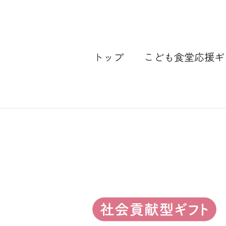
内
容
を
ス
トップ
こども食堂応援ギ
キ
ッ
プ
Post
navigation